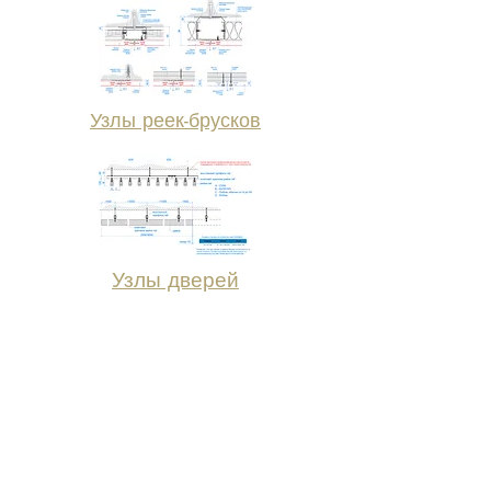
Узлы реек-брусков
Узлы дверей
Для удобства работы архитекторов мы
разместили файл, в котором есть все
детали, узлы и соединения, монтажные