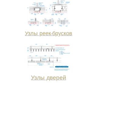
Узлы реек-брусков
Узлы дверей
Для удобства работы архитекторов мы
разместили файл, в котором есть все
детали, узлы и соединения, монтажные