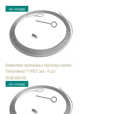
на складе
Комплект крепежа к потолку панно
TAGinterio™ PET art - 4 шт
Цена
RUB 800.00
на складе