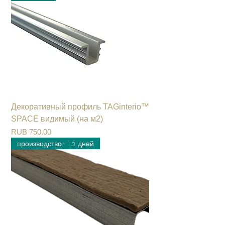
Декоративный профиль TAGinterio™
SPACE видимый (на м2)
Цена
RUB 750.00
производство - 15 дней