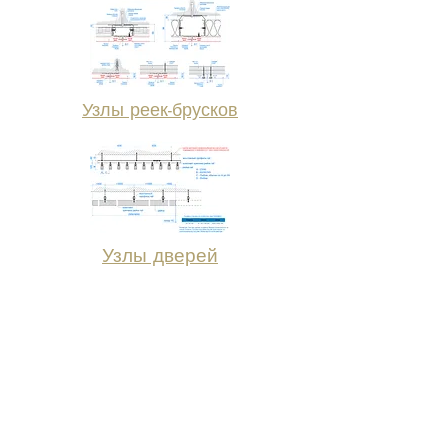
Узлы реек-брусков
Узлы дверей
Для удобства работы архитекторов мы
разместили файл, в котором есть все
детали, узлы и соединения, монтажные