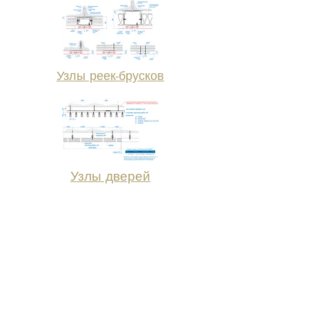
Узлы реек-брусков
Узлы дверей
Для удобства работы архитекторов мы
разместили файл, в котором есть все
детали, узлы и соединения, монтажные