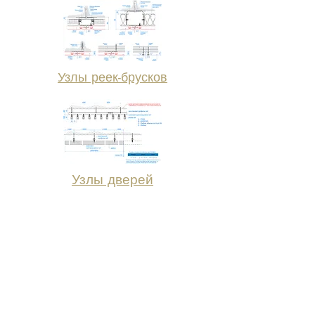
Узлы реек-брусков
Узлы дверей
Для удобства работы архитекторов мы
разместили файл, в котором есть все
детали, узлы и соединения, монтажные