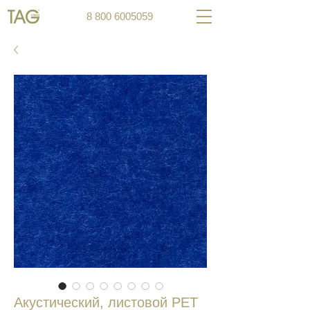
8 800 6005059
Акустический, листовой PET