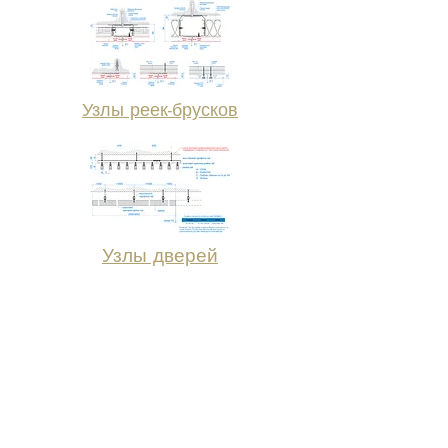
Узлы реек-брусков
Узлы дверей
Для удобства работы архитекторов мы
разместили файл, в котором есть все
детали, узлы и соединения, монтажные